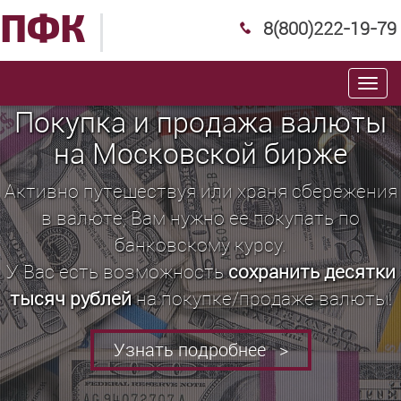
ПФК
8(800)222-19-79
Toggl
navig
Покупка и продажа валюты
на Московской бирже
Активно путешествуя или храня сбережения
в валюте, Вам нужно ее покупать по
банковскому курсу.
У Вас есть возможность
сохранить десятки
тысяч рублей
на покупке/продаже валюты!
Узнать подробнее >